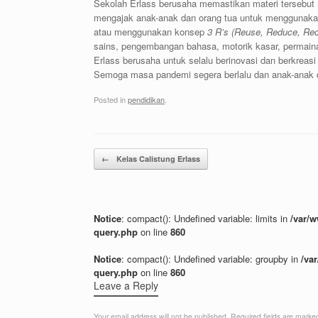
Sekolah Erlass berusaha memastikan materi tersebut
mengajak anak-anak dan orang tua untuk menggunaka
atau menggunakan konsep
3 R’s (Reuse, Reduce, Rec
sains, pengembangan bahasa, motorik kasar, permainan,
Erlass berusaha untuk selalu berinovasi dan berkreas
Semoga masa pandemi segera berlalu dan anak-anak d
Posted in
pendidikan
.
Post navigation
←
Kelas Calistung Erlass
Notice
: compact(): Undefined variable: limits in
/var/
query.php
on line
860
Notice
: compact(): Undefined variable: groupby in
/va
query.php
on line
860
Leave a Reply
Your email address will not be published.
Required fields are mark