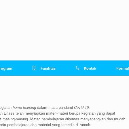
rogram
Fasilitas
Kontak
Formul
egiatan
home learning
dalam masa pandemi
Covid 19
.
ah Erlass telah menyiapkan materi-materi berupa kegiatan yang dapat
nya masing-masing. Materi pembelajaran dikemas menyenangkan dan mudah
ia pembelajaran dan material yang tersedia di rumah.