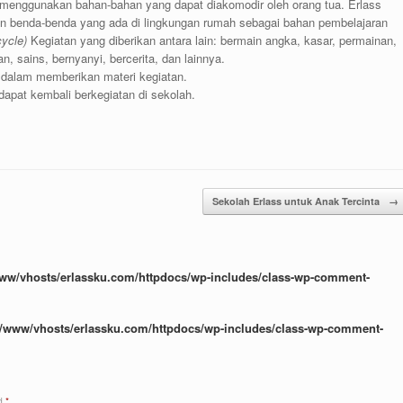
 menggunakan bahan-bahan yang dapat diakomodir oleh orang tua. Erlass
n benda-benda yang ada di lingkungan rumah sebagai bahan pembelajaran
ycle)
Kegiatan yang diberikan antara lain: bermain angka, kasar, permainan,
 sains, bernyanyi, bercerita, dan lainnya.
i dalam memberikan materi kegiatan.
apat kembali berkegiatan di sekolah.
Sekolah Erlass untuk Anak Tercinta
→
www/vhosts/erlassku.com/httpdocs/wp-includes/class-wp-comment-
r/www/vhosts/erlassku.com/httpdocs/wp-includes/class-wp-comment-
ed
*