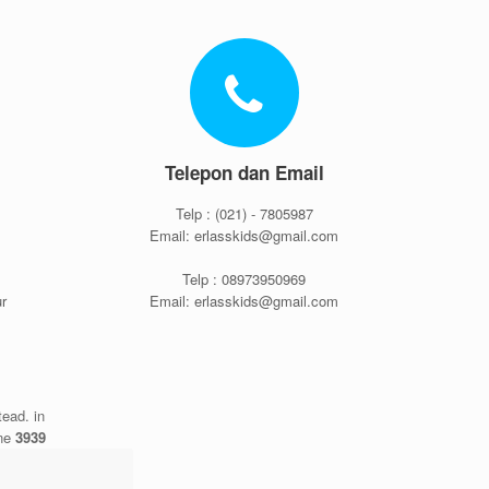
Telepon dan Email
Telp : (021) - 7805987
Email: erlasskids@gmail.com
Telp : 08973950969
ur
Email: erlasskids@gmail.com
tead. in
ine
3939