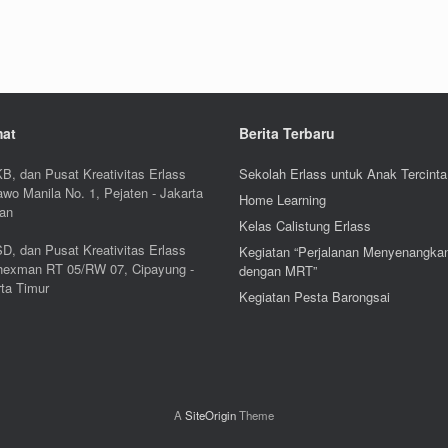
mat
Berita Terbaru
B, dan Pusat Kreativitas Erlass
Sekolah Erlass untuk Anak Tercinta
awo Manila No. 1, Pejaten - Jakarta
Home Learning
tan
Kelas Calistung Erlass
D, dan Pusat Kreativitas Erlass
Kegiatan “Perjalanan Menyenangka
Bhexman RT 05/RW 07, Cipayung -
dengan MRT”
ta Timur
Kegiatan Pesta Barongsai
A
SiteOrigin
Theme