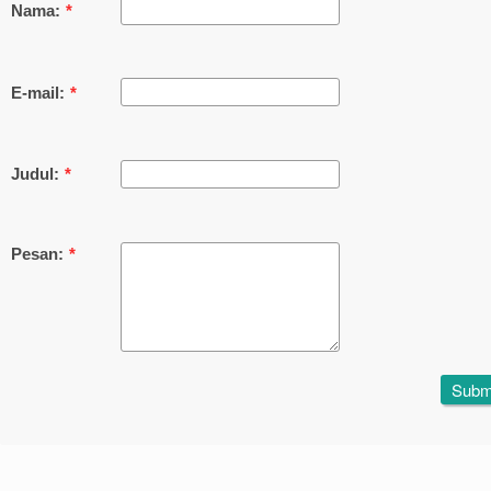
Nama:
*
E-mail:
*
Judul:
*
Pesan:
*
Subm