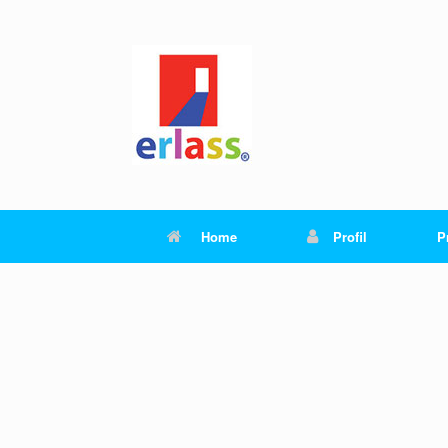
Skip
to
content
Home
Profil
P