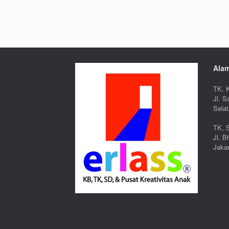
Ala
TK, K
Jl. S
Sela
TK, S
Jl. 
Jakar